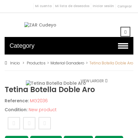
Mi cuenta
Mi lista de deseados
Iniciar sesión
Comprar
Category
Inicio
>
Productos
>
Material Ganadero
>
Tetina Botella Doble Aro
VIEW LARGER
Tetina Botella Doble Aro
Reference:
MG2036
Condition:
New product