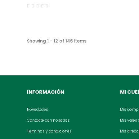
Showing 1 - 12 of 146 items
INFORMACIÓN
MI CU
Novedades
Mis comp
Contacte con nosotros
Mis vales
Términos y condiciones
Mis direc