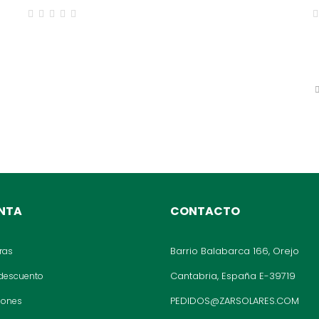
ENTA
CONTACTO
Barrio Balabarca 166, Orejo
ras
Cantabria, España E-39719
 descuento
PEDIDOS@ZARSOLARES.COM
ciones