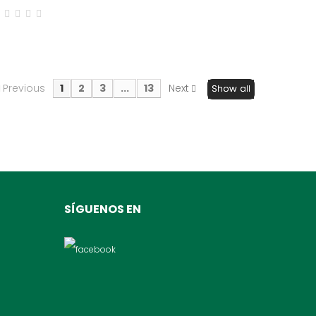
Previous
1
2
3
...
13
Next
Show all
SÍGUENOS EN