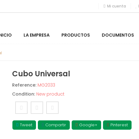
Mi cuenta
INICIO
LA EMPRESA
PRODUCTOS
DOCUMENTOS
l
Cubo Universal
Reference:
MG2033
Condition:
New product
Tweet
Compartir
Google+
Pinterest