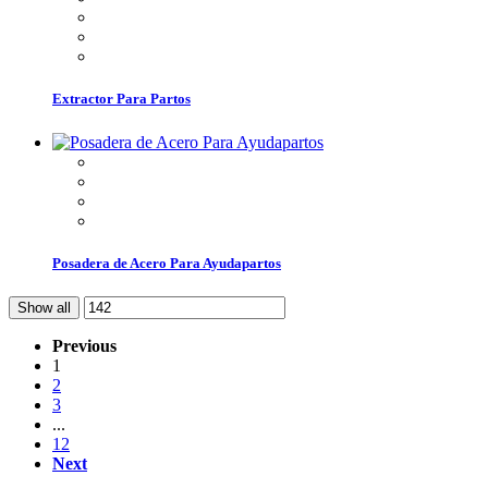
Extractor Para Partos
Posadera de Acero Para Ayudapartos
Show all
Previous
1
2
3
...
12
Next