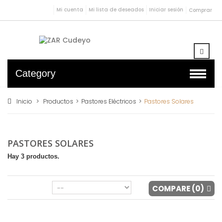
Mi cuenta
Mi lista de deseados
Iniciar sesión
Comprar
Category
Inicio
>
Productos
>
Pastores Eléctricos
>
Pastores Solares
PASTORES SOLARES
Hay 3 productos.
COMPARE (
0
)