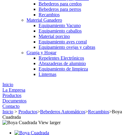
Bebederos para cerdos
Bebederos para perros
Recambios
Material Ganadero
Equipamiento Vacuno
Equipamiento caballos
Material porcino
Equipamiento aves corral
Equipamiento ovejas y cabras
Granja y Hogar
Repelentes Electrónicos
Abrazaderas de aluminio
Equipamiento de limpieza
Linternas
Inicio
La Empresa
Productos
Documentos
Contacto
Inicio
>
Productos
>
Bebederos Automáticos
>
Recambios
>
Boya
Cuadrada
View larger