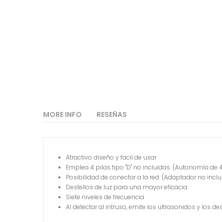
MORE INFO
RESEÑAS
Atractivo diseño y facil de usar
Emplea 4 pilas tipo "D" no incluidas. (Autonomía de
Posibilidad de conectar a la red. (Adaptador no inclu
Destellos de luz para una mayor eficacia
Siete niveles de frecuencia
Al detectar al intruso, emite los ultrasonidos y los d