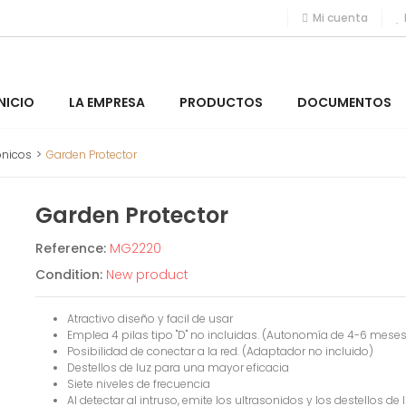
Mi cuenta
INICIO
LA EMPRESA
PRODUCTOS
DOCUMENTOS
ónicos
>
Garden Protector
Garden Protector
Reference:
MG2220
Condition:
New product
Atractivo diseño y facil de usar
Emplea 4 pilas tipo "D" no incluidas. (Autonomía de 4-6 meses
Posibilidad de conectar a la red. (Adaptador no incluido)
Destellos de luz para una mayor eficacia
Siete niveles de frecuencia
Al detectar al intruso, emite los ultrasonidos y los destellos d