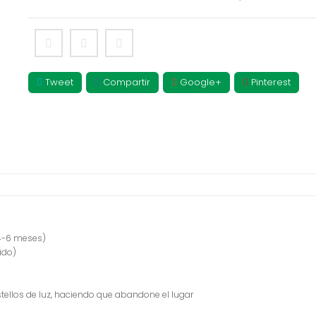
Tweet
Compartir
Google+
Pinterest
 4-6 meses)
ido)
estellos de luz, haciendo que abandone el lugar