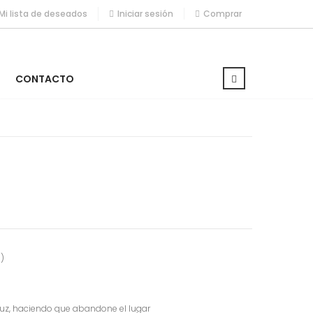
Mi lista de deseados
Iniciar sesión
Comprar
CONTACTO
)
e luz, haciendo que abandone el lugar