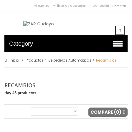
Mi cuenta
Mi lista de deseados
Iniciar sesión
Comprar
Category
Inicio
>
Productos
>
Bebederos Automáticos
>
Recambios
RECAMBIOS
Hay 43 productos.
COMPARE (
0
)